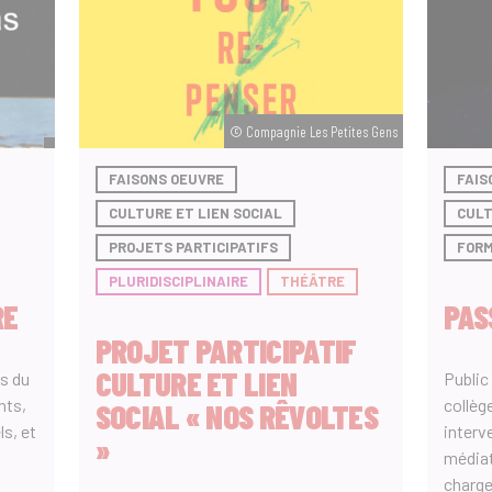
© Compagnie Les Petites Gens
FAISONS OEUVRE
FAIS
CULTURE ET LIEN SOCIAL
CULT
PROJETS PARTICIPATIFS
FORM
PLURIDISCIPLINAIRE
THÉÂTRE
RE
PAS
PROJET PARTICIPATIF
CULTURE ET LIEN
s du
Public
nts,
collège
SOCIAL « NOS RÊVOLTES
ls, et
interv
»
médiat
charge