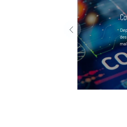
Co
mentale des arts
Dep
 d’une importance
des
mai