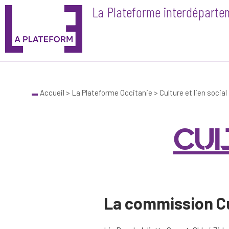
La Plateforme interdépartem
Skip
to
content
Accueil
>
La Plateforme Occitanie
>
Culture et lien social
CUL
La commission Cul