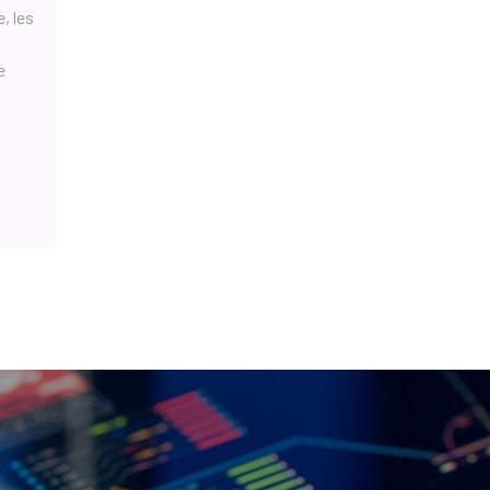
, les
e