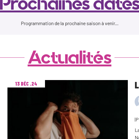
Prochaines date
Programmation de la prochaine saison à venir...
Actualités
L
13 DÉC .24
|
La
Na