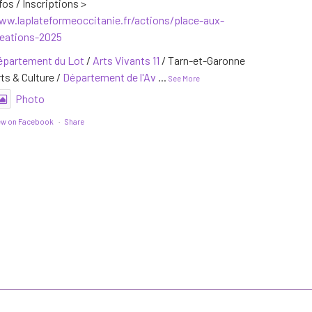
fos / Inscriptions >
ww.laplateformeoccitanie.fr/actions/place-aux-
reations-2025
épartement du Lot
/
Arts Vivants 11
/ Tarn-et-Garonne
ts & Culture /
Département de l'Av
...
See More
Photo
ew on Facebook
·
Share
La Plateforme interdépartementale des Arts
Vivants en Occitanie
a changé sa photo de
couverture.
2 years ago
 Plateforme interdépartementale Occitanie, automne
024
Photo
ew on Facebook
·
Share