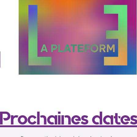
e
e
,
s
e
.
Prochaines date