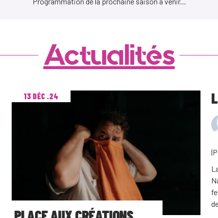
Programmation de la prochaine saison à venir...
Actualités
L
13 DÉC .24
|
La
Na
fe
de
PLACE AUX CRÉATIONS