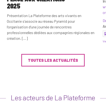
In
2025
w
c
Présentation La Plateforme des arts vivants en
D
Occitanie s’associe au réseau Pyramid pour
Ar
l’organisation d’une journée de rencontres
professionnelles dédiées aux compagnies régionales en
création. […]
Vi
TOUTES LES ACTUALITÉS
La
2
Vi
Les acteurs de La Plateforme