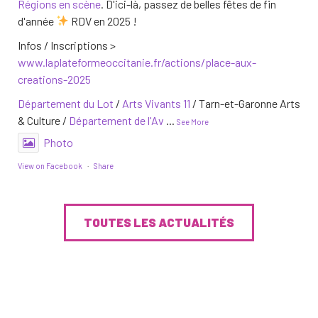
Régions en scène
. D'ici-là, passez de belles fêtes de fin
d'année
RDV en 2025 !
Infos / Inscriptions >
www.laplateformeoccitanie.fr/actions/place-aux-
creations-2025
Département du Lot
/
Arts Vivants 11
/ Tarn-et-Garonne Arts
& Culture /
Département de l'Av
...
See More
Photo
View on Facebook
·
Share
La Plateforme interdépartementale des Arts
Vivants en Occitanie
a changé sa photo de
TOUTES LES ACTUALITÉS
couverture.
2 years ago
La Plateforme interdépartementale Occitanie, automne
2024
Photo