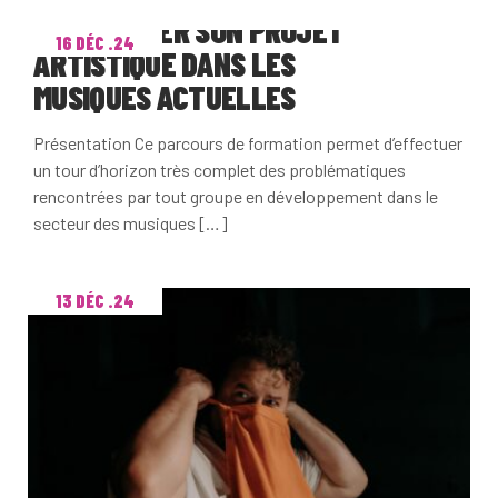
DÉVELOPPER SON PROJET
16 DÉC .24
ARTISTIQUE DANS LES
MUSIQUES ACTUELLES
Présentation Ce parcours de formation permet d’effectuer
un tour d’horizon très complet des problématiques
rencontrées par tout groupe en développement dans le
secteur des musiques […]
13 DÉC .24